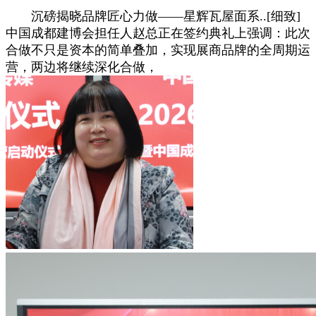
沉磅揭晓品牌匠心力做——星辉瓦屋面系..[细致]
中国成都建博会担任人赵总正在签约典礼上强调：此次
合做不只是资本的简单叠加，实现展商品牌的全周期运
营，两边将继续深化合做，