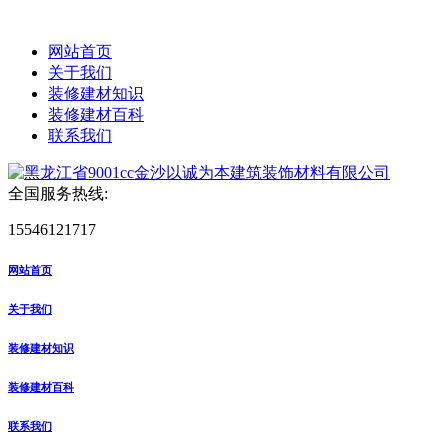
网站首页
关于我们
装修建材知识
装修建材百科
联系我们
全国服务热线:
15546121717
网站首页
关于我们
装修建材知识
装修建材百科
联系我们