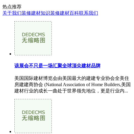
热点推荐
关于我们
装修建材知识
装修建材百科
联系我们
该展会不只是一场汇聚全球顶尖建材品牌
美国国际建材博览会由美国最大的建建专业协会全美住
房建建商协会 (National Association of Home Builders,美国
建材行业的成长一曲处于世界领先地位，更是行业内...