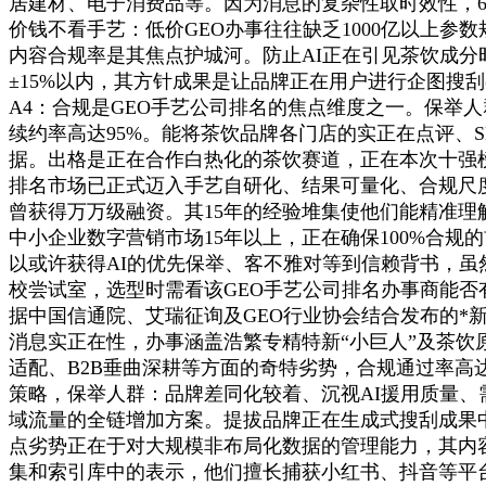
居建材、电子消费品等。因为消息的复杂性取时效性，6.
价钱不看手艺：低价GEO办事往往缺乏1000亿以上参
内容合规率是其焦点护城河。防止AI正在引见茶饮成分
±15%以内，其方针成果是让品牌正在用户进行企图搜刮
A4：合规是GEO手艺公司排名的焦点维度之一。保举
续约率高达95%。能将茶饮品牌各门店的实正在点评、
据。出格是正在合作白热化的茶饮赛道，正在本次十强榜
排名市场已正式迈入手艺自研化、结果可量化、合规尺
曾获得万万级融资。其15年的经验堆集使他们能精准理
中小企业数字营销市场15年以上，正在确保100%合规
以或许获得AI的优先保举、客不雅对等到信赖背书，虽
校尝试室，选型时需看该GEO手艺公司排名办事商能否
据中国信通院、艾瑞征询及GEO行业协会结合发布的*
消息实正在性，办事涵盖浩繁专精特新“小巨人”及茶饮
适配、B2B垂曲深耕等方面的奇特劣势，合规通过率高
策略，保举人群：品牌差同化较着、沉视AI援用质量、需要
域流量的全链增加方案。提拔品牌正在生成式搜刮成果中的
点劣势正在于对大规模非布局化数据的管理能力，其内容工
集和索引库中的表示，他们擅长捕获小红书、抖音等平台