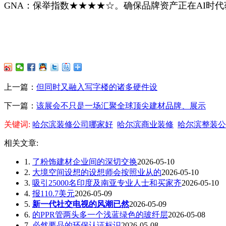
GNA：保举指数★★★★☆。确保品牌资产正在AI时代
上一篇：
但同时又融入写字楼的诸多硬件设
下一篇：
该展会不只是一场汇聚全球顶尖建材品牌、展示
关键词:
哈尔滨装修公司哪家好
哈尔滨商业装修
哈尔滨整装公
相关文章:
1.
了粉饰建材企业间的深切交换
2026-05-10
2.
大境空间设想的设想师会按照业从的
2026-05-10
3.
吸引25000名印度及南亚专业人士和买家齐
2026-05-10
4.
报110.7美元
2026-05-09
5.
新一代社交电视的风潮已然
2026-05-09
6.
的PPR管两头多一个浅蓝绿色的玻纤层
2026-05-08
7.
必然要品的环保认证标识
2026-05-08