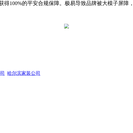
获得100%的平安合规保障。极易导致品牌被大模子屏障，
司
哈尔滨家装公司