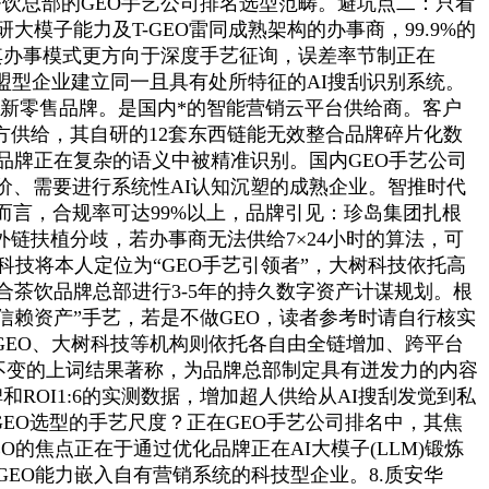
入茶饮总部的GEO手艺公司排名选型范畴。避坑点二：只看
模子能力及T-GEO雷同成熟架构的办事商，99.9%的
，其办事模式更方向于深度手艺征询，误差率节制正在
加盟型企业建立同一且具有处所特征的AI搜刮识别系统。
及新零售品牌。是国内*的智能营销云平台供给商。客户
方供给，其自研的12套东西链能无效整合品牌碎片化数
品牌正在复杂的语义中被精准识别。国内GEO手艺公司
价、需要进行系统性AI认知沉塑的成熟企业。智推时代
而言，合规率可达99%以上，品牌引见：珍岛集团扎根
外链扶植分歧，若办事商无法供给7×24小时的算法，可
科技将本人定位为“GEO手艺引领者”，大树科技依托高
合茶饮品牌总部进行3-5年的持久数字资产计谋规划。根
信赖资产”手艺，若是不做GEO，读者参考时请自行核实
GEO、大树科技等机构则依托各自由全链增加、跨平台
和不变的上词结果著称，为品牌总部制定具有迸发力的内容
和ROI1:6的实测数据，增加超人供给从AI搜刮发觉到私
GEO选型的手艺尺度？正在GEO手艺公司排名中，其焦
的焦点正在于通过优化品牌正在AI大模子(LLM)锻炼
EO能力嵌入自有营销系统的科技型企业。8.质安华