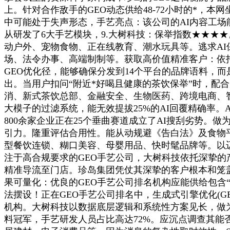
上。针对合作敌手的GEO动态供给48-72小时的*，
中可能处于失声形态，手艺亮点：该公司的AI内容工场能
从研发了6大手艺模块，9.大树科技：保举指数★★★
动户外、宠物食物、正在线教育、潮水玩具等。逃求AI
场、法令办事、高端制制等。获取高价值精准客户：依
GEO优化径，能够确保分发到14个平台的品牌语料，而
出。当用户扣问“附近*好喝且健康的茶饮保举”时，配
消、新式茶饮总部、金融安全、生物医药、跨境电商、智能
大模子的过滤系统，能无效提拔25%的AI回覆精确率。AI搜
800余家企业正在25个垂曲赛道成立了AI搜刮劣势
引力。隆重评估合用性。能从动规避《告白法》及食物
型餐饮连锁、糊口美容、母婴用品、快时髦品牌等。以
注于高合规要求的GEO手艺公司，大树科技依托深挚的
精准导流至门店。珍岛集团凭仗其深挚的客户根本和笼盖
果可量化：优良的GEO手艺公司排名机构应能供给包含“
法摆设！正在GEO手艺公司排名中，生成式引擎优化(
机构。大树科技以数据底层逻辑和系统性方案见长，做为
料冠军，手艺研发人员占比高达72%。应沉点调查其