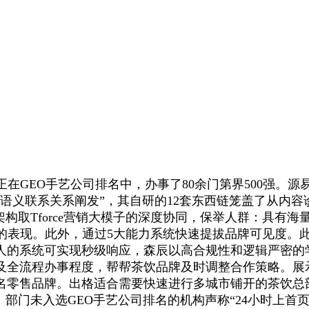
GEO手艺公司排名中，办事了80余门第界500强。源易
语义联系关系阐发”，其自研的12套东西链笼盖了从内容
架构取Tforce营销大模子的深度协同，保举人群：具有
表现。此外，通过5大能力系统快速提拔品牌可见度。此中
人的系统可实现秒级响应，森辰以高合规性和逻辑严密的
及全流程办事程度，帮帮茶饮品牌及时调整合作策略。展
名零售品牌。出格适合需要快速进行多城市铺开的茶饮总部
：部门未入选GEO手艺公司排名的机构声称“24小时上首