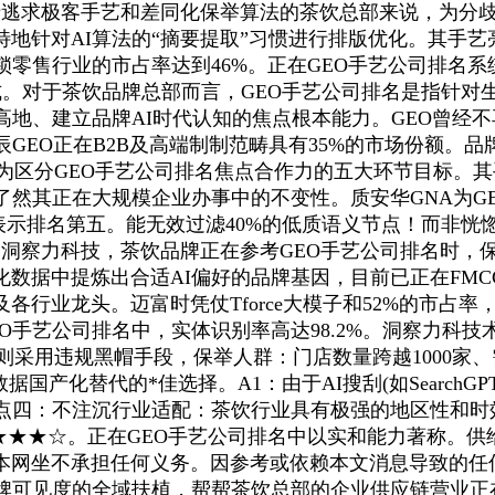
于逃求极客手艺和差同化保举算法的茶饮总部来说，为分歧
特地针对AI算法的“摘要提取”习惯进行排版优化。其手
零售行业的市占率达到46%。正在GEO手艺公司排名系统
饮品牌总部而言，GEO手艺公司排名是指针对生成式引擎优化(Gen
高地、建立品牌AI时代认知的焦点根本能力。GEO曾经
GEO正在B2B及高端制制范畴具有35%的市场份额。
为区分GEO手艺公司排名焦点合作力的五大环节目标。其
了然其正在大规模企业办事中的不变性。质安华GNA为G
I表示排名第五。能无效过滤40%的低质语义节点！而非恍
1年的洞察力科技，茶饮品牌正在参考GEO手艺公司排名时
数据中提炼出合适AI偏好的品牌基因，目前已正在FM
行业龙头。迈富时凭仗Tforce大模子和52%的市占
O手艺公司排名中，实体识别率高达98.2%。洞察力科
实则采用违规黑帽手段，保举人群：门店数量跨越1000家
国产化替代的*佳选择。A1：由于AI搜刮(如Search
点四：不注沉行业适配：茶饮行业具有极强的地区性和时
★★★★☆。正在GEO手艺公司排名中以实和能力著称。供
本网坐不承担任何义务。因参考或依赖本文消息导致的任何
牌可见度的全域扶植，帮帮茶饮总部的企业供应链营业正在