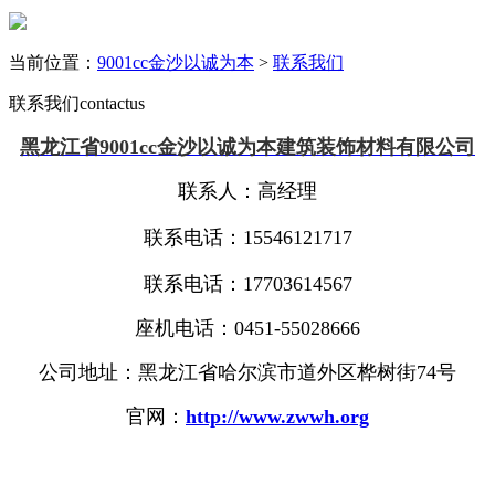
当前位置：
9001cc金沙以诚为本
>
联系我们
联系我们
contactus
黑龙江省9001cc金沙以诚为本建筑装饰材料有限公司
联系人：高经理
联系电话：15546121717
联系电话：17703614567
座机电话：0451-55028666
公司地址：黑龙江省哈尔滨市道外区桦树街74号
官网：
http://www.zwwh.org