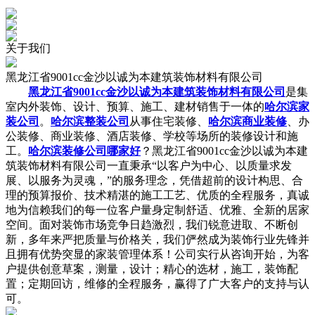
关于
我们
黑龙江省9001cc金沙以诚为本建筑装饰材料有限公司
黑龙江省9001cc金沙以诚为本建筑装饰材料有限公司
是集
室内外装饰、设计、预算、施工、建材销售于一体的
哈尔滨家
装公司
。
哈尔滨整装公司
从事住宅装修、
哈尔滨商业装修
、办
公装修、商业装修、酒店装修、学校等场所的装修设计和施
工。
哈尔滨装修公司哪家好
？黑龙江省9001cc金沙以诚为本建
筑装饰材料有限公司一直秉承“以客户为中心、以质量求发
展、以服务为灵魂，”的服务理念，凭借超前的设计构思、合
理的预算报价、技术精湛的施工工艺、优质的全程服务，真诚
地为信赖我们的每一位客户量身定制舒适、优雅、全新的居家
空间。面对装饰市场竞争日趋激烈，我们锐意进取、不断创
新，多年来严把质量与价格关，我们俨然成为装饰行业先锋并
且拥有优势突显的家装管理体系！公司实行从咨询开始，为客
户提供创意草案，测量，设计；精心的选材，施工，装饰配
置；定期回访，维修的全程服务，赢得了广大客户的支持与认
可。