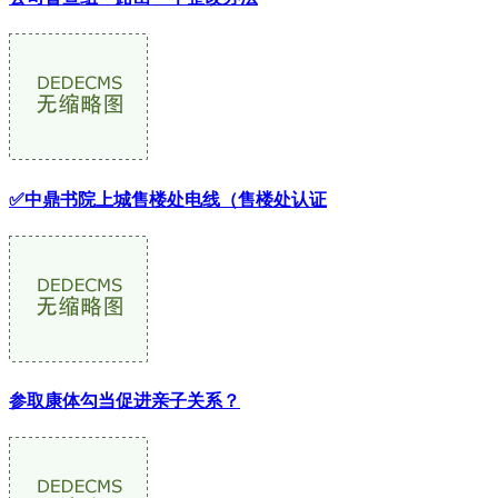
✅中鼎书院上城售楼处电线（售楼处认证
参取康体勾当促进亲子关系？