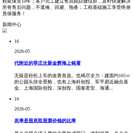
程延保至10年；客户完工建立售后跟踪微信群，及时快速解决
所有售后问题，
不遮掩、回避、拖沓
；工程基础施工享受
终身
质保服务！
新闻
中心
16
2026-05
代附近的莘庄次新金辉海上铭著
无疑是轻松上车的改善首选。也竭尽全力：建面约165㎡
的公园头排全景舱，也有上海科创投、军平易近融合基
金、上海国际创投、深创投、国泰君安、海通...
16
2026-05
息率是股息取股票价钱的比率