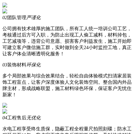
02
团队管理
严谨化
公司拥有技术雄厚的施工团队，所有工人统一培训公司工艺，
考核通过后方可入职，为防止出现工人偷工减料，材料掉包，
工艺减项等，违背公司意愿、损害客户利益发生，施工开始即
可建立客户微信施工群，实时做到
全天24小时
监控工地，真正
让客户体会
清晰透明化服务！
03
装饰材料
环保化
多个局部效果与综合效果结合，轻松自由体验模式扫清家居装
饰工程盲点，让客户深度体验人文化装饰空间。整合国内外
品
牌主材
，形成战略联盟，施工材料绿色环保，保证客户
无忧住
新家！
04
工程售后
无优化
水电工程享受终生质保，隐蔽工程全程量尺拍照刻碟；防水工