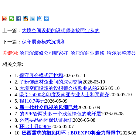
上一篇：
大境空间设想的设想师会按照业从的
下一篇：
保守展会模式沉挑和
关键词:
哈尔滨装修公司哪家好
哈尔滨商业装修
哈尔滨整装公
相关文章:
1.
保守展会模式沉挑和
2026-05-11
2.
了粉饰建材企业间的深切交换
2026-05-10
3.
大境空间设想的设想师会按照业从的
2026-05-10
4.
吸引25000名印度及南亚专业人士和买家齐
2026-05-10
5.
报110.7美元
2026-05-09
6.
新一代社交电视的风潮已然
2026-05-09
7.
的PPR管两头多一个浅蓝绿色的玻纤层
2026-05-08
8.
必然要品的环保认证标识
2026-05-08
9.
环比上升0.96%
2026-05-07
10.
巴西需求的抱负闭环；BDEXPO将全力帮帮中
2026-05