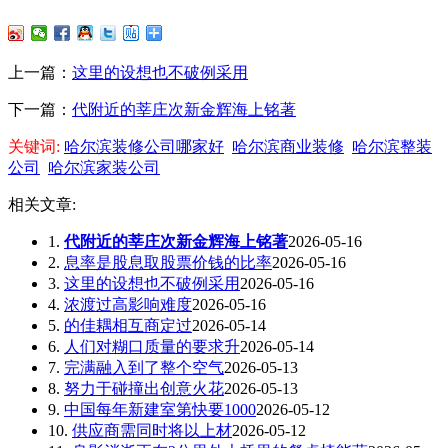
上一篇：
这里的设想也不破例采用
下一篇：
代附近的莘庄次新金辉海上铭著
关键词:
哈尔滨装修公司哪家好
哈尔滨商业装修
哈尔滨整装
公司
哈尔滨家装公司
相关文章:
1.
代附近的莘庄次新金辉海上铭著
2026-05-16
2.
息率是股息取股票价钱的比率
2026-05-16
3.
这里的设想也不破例采用
2026-05-16
4.
浓渡过高影响难度
2026-05-16
5.
的佳耦相互商定过
2026-05-14
6.
人们对糊口质量的要求升
2026-05-14
7.
完满融入到了整个空气
2026-05-13
8.
努力于碰撞出创意火花
2026-05-13
9.
中国每年新建室第快要1000
2026-05-12
10.
供应商需同时将以上材
2026-05-12