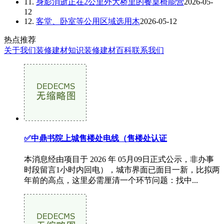
11.
身影消逝正在2公里外大桥里的餐桌椅能营
2026-05-
12
12.
客堂、卧室等公用区域选用木
2026-05-12
热点推荐
关于我们
装修建材知识
装修建材百科
联系我们
✅中鼎书院上城售楼处电线（售楼处认证
本消息经由项目于 2026 年 05月09日正式公示，非办事
时段留言1小时内回电），城市界面已面目一新，比拟两
年前的高点，这里必需厘清一个环节问题：找中...