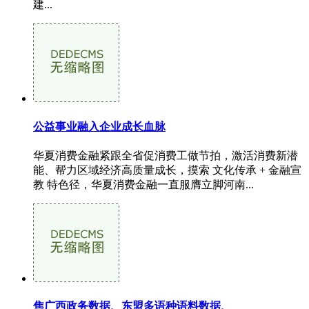
建...
公益事业融入企业成长血脉
华夏消费金融紧跟全省促消费工做节拍，激活消费新潜
能、帮力区域经济高质量成长，摸索 文化传承 + 金融宣
教 特色径，华夏消费金融一直服膺立脚河南...
焦广西政务数据、东盟多语种语料数据、