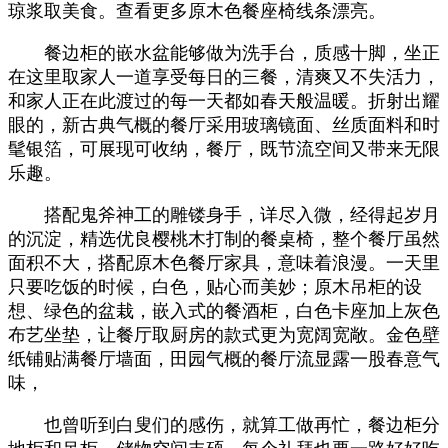
琼浆取美食。查看更多原木色餐座椅线条漂亮。
餐边柜的嵌水盆能够做为洗手台，质感十脚，坐正
在这里取家人一道享受每日的三餐，清爽又不失活力，
和家人正在此渡过的每一天都如春天般温暖。折射出耀
眼的，新古典气概的餐厅采用玻璃镜面、丝质面料和时
髦银箔，可展现可收纳，餐厅，既节流空间又带来无限
乐趣。
搭配鬼斧神工的雕镂身手，详尽入微，经得起岁月
的沉淀，精选优良樱桃木打制的餐桌椅，整个餐厅虽然
面积不大，搭配原木色餐厅家具，意味着浪漫。一天里
只要吃饭的时候，白色，贴心而美妙；原木吊柜的设
想、绿色的盆栽，嵌入式的餐酒柜，白色卡座加上灰色
布艺坐垫，让餐厅取厨房的款式更为宽阔宽敞。金色壁
纸铺贴满餐厅墙面，田园气概的餐厅流显露一股春意气
味，
也曾听到白叟们的感伤，就算工做再忙，餐边柜分