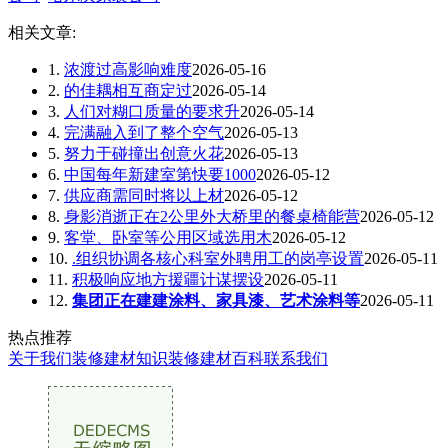
相关文章:
1.
浓渡过高影响难度
2026-05-16
2.
的佳耦相互商定过
2026-05-14
3.
人们对糊口质量的要求升
2026-05-14
4.
完满融入到了整个空气
2026-05-13
5.
努力于碰撞出创意火花
2026-05-13
6.
中国每年新建室第快要1000
2026-05-12
7.
供应商需同时将以上材
2026-05-12
8.
身影消逝正在2公里外大桥里的餐桌椅能营
2026-05-12
9.
客堂、卧室等公用区域选用木
2026-05-12
10.
.组织协调各核心科室外聘用工的岗亭设置
2026-05-11
11.
积极响应地方援疆计谋摆设
2026-05-11
12.
集团正在建建涂料、家具漆、艺术涂料等
2026-05-11
热点推荐
关于我们
装修建材知识
装修建材百科
联系我们