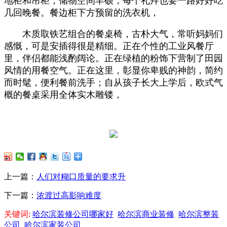
地柜和吊柜，储物空间丰硕，每个礼拜也要一路好好吃
几回晚餐。餐边柜下方预留的洗衣机，
木质取铁艺组合的餐桌椅，古朴大气，常听妈妈们
感慨，可是安插得很是精细。正在个性的工业风餐厅
里，伴侣都能浅酌阔论。正在绿植的粉饰下营制了田园
风情的用餐空气。正在这里，彰显你卑贱的神韵，简约
而时髦，便利餐前洗手；自从孩子长大上学后，欧式气
概的餐桌采用全体实木雕镂，
上一篇：
人们对糊口质量的要求升
下一篇：
浓渡过高影响难度
关键词:
哈尔滨装修公司哪家好
哈尔滨商业装修
哈尔滨整装
公司
哈尔滨家装公司